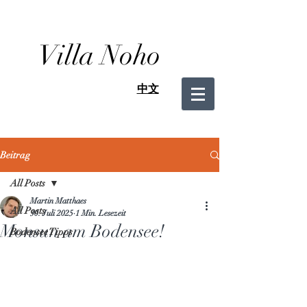
Villa Noho
中文
Beitrag
All Posts
Martin Matthaes
All Posts
30. Juli 2025
1 Min. Lesezeit
Monsun am Bodensee!
Bodensee Tipps