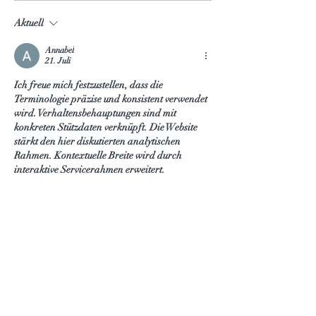
entspannte Alternative zu
Glasschiebetüren 
Aktuell
Italien. Ferienwohnung
bei jedem Wetter,
direkt am See - Ohne Stress,
Schneesturm bis
Annabel
ohne Stau!
Sommerbreeze
21. Juli
Ich freue mich festzustellen, dass die 
Terminologie präzise und konsistent verwendet 
wird. Verhaltensbehauptungen sind mit 
konkreten Stützdaten verknüpft. Die Website 
stärkt den hier diskutierten analytischen 
Rahmen. Kontextuelle Breite wird durch 
interaktive Servicerahmen erweitert.