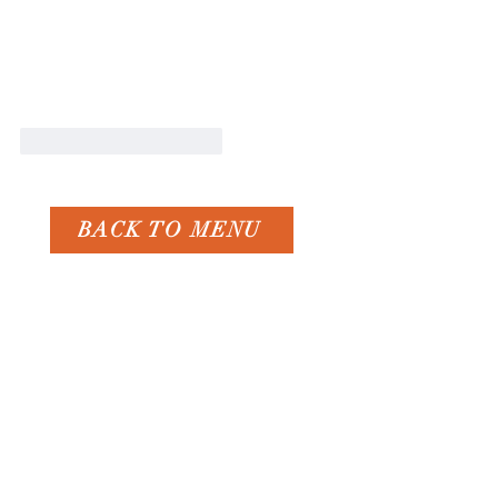
Gefällt mir
Antworten
BACK TO MENU
Die Villa Noho befindet
sich in Nonnenhorn
am Bodensee.
Uferstrasse 27
88149 Nonnenhorn