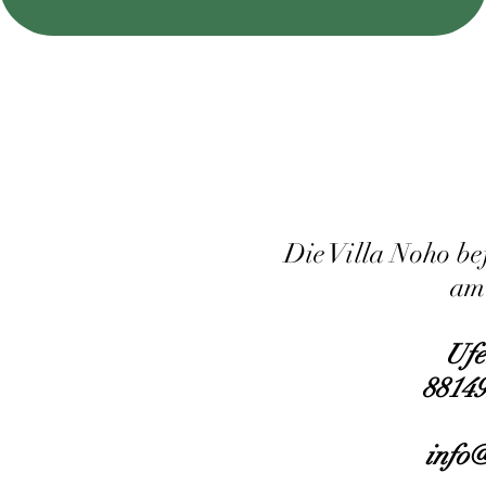
Die Villa Noho be
am
Ufe
8814
info@