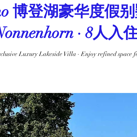
 Noho 博登湖豪华度假别
Nonnenhorn · 8人入
clusive Luxury Lakeside Villa · Enjoy refined space fo