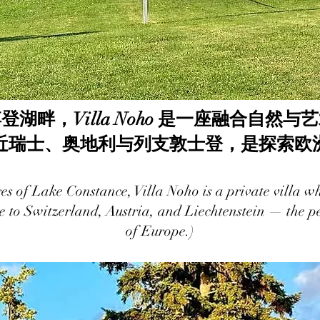
湖畔，Villa Noho 是一座融合自然
近瑞士、奥地利与列支敦士登，是探索欧
s of Lake Constance, Villa Noho is a private villa wh
e to Switzerland, Austria, and Liechtenstein — the pe
of Europe.)