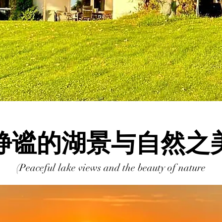
静谧的湖景与自然之
(Peaceful lake views and the beauty of nature