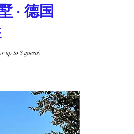
墅 · 德国
住
r up to 8 guests)