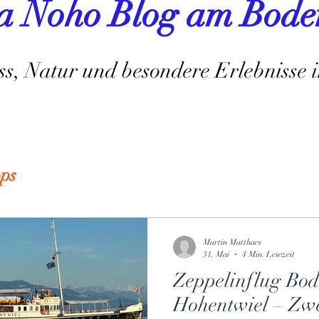
la Noho Blog am Bode
s, Natur und besondere Erlebnisse
pps
Martin Matthaes
31. Mai
4 Min. Lesezeit
Zeppelinflug Bo
Hohentwiel – Zwe