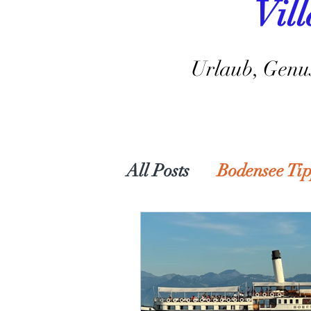
Vil
Urlaub, Genus
All Posts
Bodensee Ti