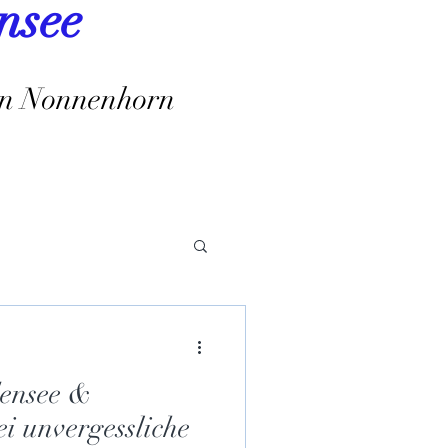
nsee
 in Nonnenhorn
densee &
i unvergessliche