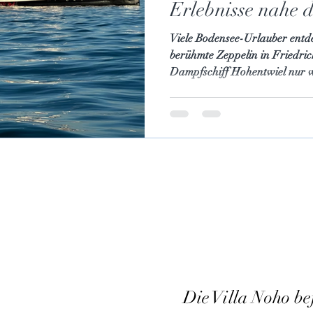
Erlebnisse nahe d
Viele Bodensee-Urlauber entde
berühmte Zeppelin in Friedric
Dampfschiff Hohentwiel nur 
Nonnenhorn entfernt sind. War
Reservierung lohnt.
Die Villa Noho be