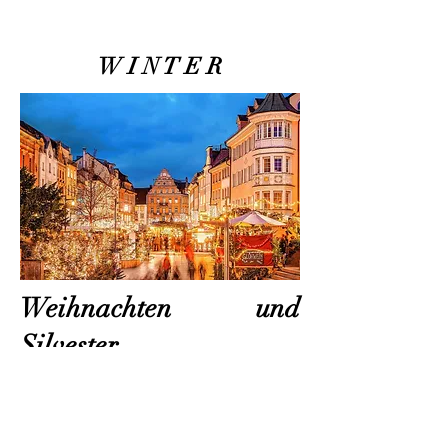
W I N T E R
Weihnachten und
Silvester
Das Schöne an diesem
Monat ist, dass