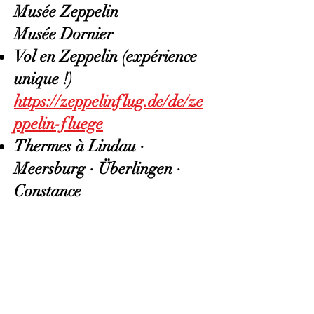
Musée Zeppelin
Musée Dornier
Vol en Zeppelin (expérience
unique !)
https://zeppelinflug.de/de/ze
ppelin-fluege
Thermes à Lindau ·
Meersburg · Überlingen ·
Constance
Idéal pour se détendre, en été
comme en hiver
BACK TO MENU